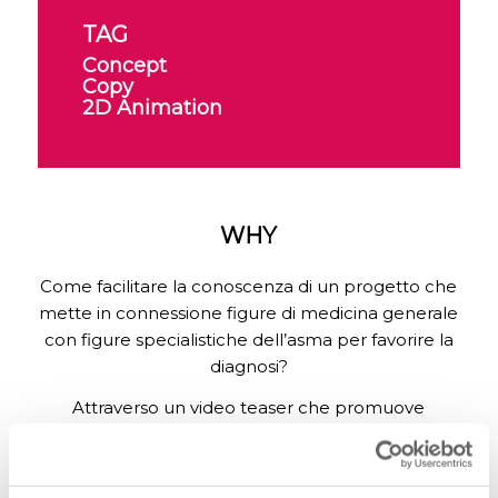
TAG
Concept
Copy
2D Animation
WHY
Come facilitare la conoscenza di un progetto che
mette in connessione figure di medicina generale
con figure specialistiche dell’asma per favorire la
diagnosi?
Attraverso un video teaser che promuove
l’iniziativa sui canali di Novartis e nei principali studi
medici usando immagini e parole che
evidenziano i vantaggi offerti da questa iniziativa.