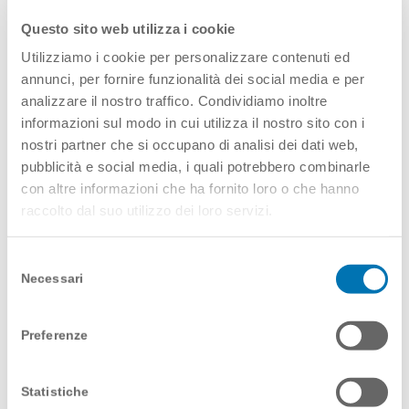
Dopo avere ricevuto un brief dal cliente abbiamo
Questo sito web utilizza i cookie
impostato e condiviso la storyboard per poi
Utilizziamo i cookie per personalizzare contenuti ed
iniziare il lavoro di grafica e montaggio 2D.
annunci, per fornire funzionalità dei social media e per
analizzare il nostro traffico. Condividiamo inoltre
informazioni sul modo in cui utilizza il nostro sito con i
nostri partner che si occupano di analisi dei dati web,
pubblicità e social media, i quali potrebbero combinarle
con altre informazioni che ha fornito loro o che hanno
raccolto dal suo utilizzo dei loro servizi.
Selezione
Necessari
del
consenso
Preferenze
Statistiche