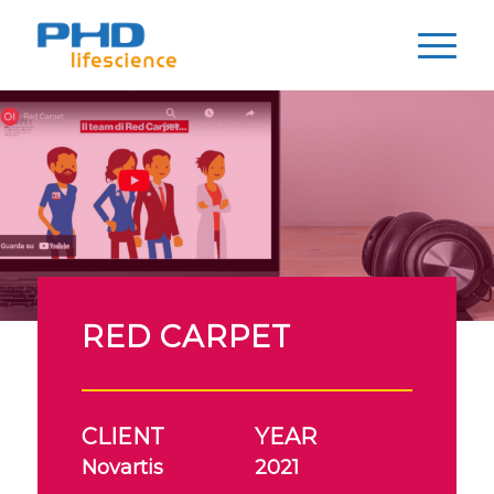
RED CARPET
CLIENT
YEAR
Novartis
2021